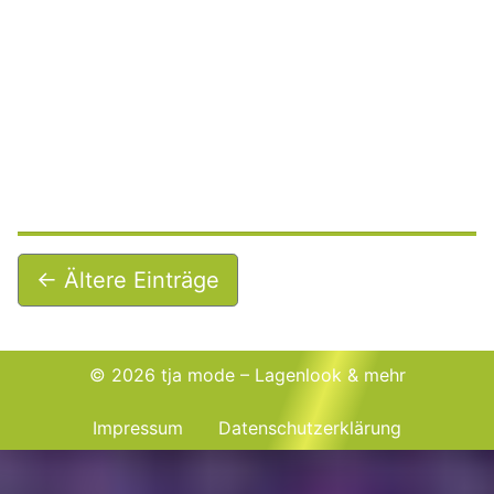
←
Ältere Einträge
© 2026 tja mode – Lagenlook & mehr
Impressum
Datenschutzerklärung